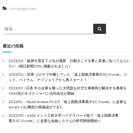
Uncategorized
検
検
索
索
対
象
最近の投稿
:
2023/02：阪神大震災で人生が激変 行動力こそ大事と若者に知ってもらい
たい（朝日新聞2/19に掲載されました）
2023/02：世界 コロナで中断していた「途上国救済事業/ESG Funds」 イ
ンド、ベトナム、ナイジェリアから再スタート！
2023/01：日本 中小企業を襲った大問題を社労士事務所が解決する事業を
OEM先のキズナジャパン合同会社が開始
2022/10：Saudi Arabia FII-6で「途上国救済事業/ESG Funds」に必要な
Smart City構想の再確認ができた
2022/09：India インド工科大学ハイデラバード校で「途上国救済事
業/ESG Funds」 に必要な金融システムの研究開発開始へ