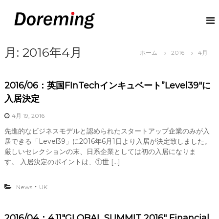
コ
ン
D
デ
ジ
テ
o
タ
ン
r
ル
ツ
月:
2016年4月
e
マ
ホーム
2016
4月
へ
ネ
m
ス
ー
i
キ
で
2016/06：英国FInTechインキュベート”Level39″に
n
給
ッ
与
プ
g
入居決定
と
J
い
4月 19, 2016
P
う
概
先進的なビジネスモデルと認められたスタートアップ企業のみが入
念
居できる「Level39」に2016年6月1日より入居が決定致しました。
に
厳しいセレクションの末、日系企業としては初の入居になりま
革
す。 入居決定のポイントは、①世 […]
命
を
・
News
UK
2016/04：4.11″GLOBAL SUMMIT 2016″ Financial