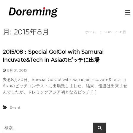
コ
ン
D
デ
ジ
テ
o
タ
ン
r
ル
ツ
月:
2015年8月
e
マ
ホーム
2015
8月
へ
ネ
m
ス
ー
i
キ
で
2015/08：Special Go!Go! with Samurai
n
給
ッ
与
プ
g
Incuvate&Tech in Asiaのピッチに出場
と
J
い
8月 31, 2015
P
う
概
去る8月20日、Special Go!Go! with Samurai Incuvate&Tech in
念
Asiaのピッチコンテストに出場致しました。結果、優勝は出来ませ
に
んでしたが、ドレミングアジア初となるピッチ […]
革
命
を
Event
検
検
索
索