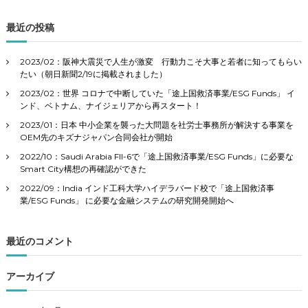
対
象
最近の投稿
:
2023/02：阪神大震災で人生が激変 行動力こそ大事と若者に知ってもらい
たい（朝日新聞2/19に掲載されました）
2023/02：世界 コロナで中断していた「途上国救済事業/ESG Funds」 イ
ンド、ベトナム、ナイジェリアから再スタート！
2023/01：日本 中小企業を襲った大問題を社労士事務所が解決する事業を
OEM先のキズナジャパン合同会社が開始
2022/10：Saudi Arabia FII-6で「途上国救済事業/ESG Funds」に必要な
Smart City構想の再確認ができた
2022/09：India インド工科大学ハイデラバード校で「途上国救済事
業/ESG Funds」 に必要な金融システムの研究開発開始へ
最近のコメント
アーカイブ