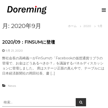
コ
ン
D
デ
ジ
テ
o
タ
ン
r
ル
ツ
月:
2020年9月
e
マ
ホーム
2020
9月
へ
ネ
m
ス
ー
i
キ
で
2020/09：FINSUMに登壇
n
給
ッ
与
プ
g
と
9月 21, 2020
J
い
弊社会長の高崎義一がFinSumの「Facebookの仮想通貨リブラの
P
う
登場で、お金はどうあるべきか？」を議論するパネルディスカッシ
概
念
ョンに登壇しました。 席はステージ正面の真ん中で、テーブルには
に
日本経済新聞社の岡田社長、慶 […]
革
命
を
News
検
検
索
索