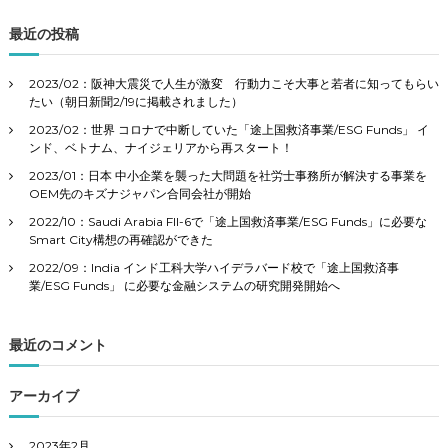
対
象
最近の投稿
:
2023/02：阪神大震災で人生が激変 行動力こそ大事と若者に知ってもらい
たい（朝日新聞2/19に掲載されました）
2023/02：世界 コロナで中断していた「途上国救済事業/ESG Funds」 イ
ンド、ベトナム、ナイジェリアから再スタート！
2023/01：日本 中小企業を襲った大問題を社労士事務所が解決する事業を
OEM先のキズナジャパン合同会社が開始
2022/10：Saudi Arabia FII-6で「途上国救済事業/ESG Funds」に必要な
Smart City構想の再確認ができた
2022/09：India インド工科大学ハイデラバード校で「途上国救済事
業/ESG Funds」 に必要な金融システムの研究開発開始へ
最近のコメント
アーカイブ
2023年2月