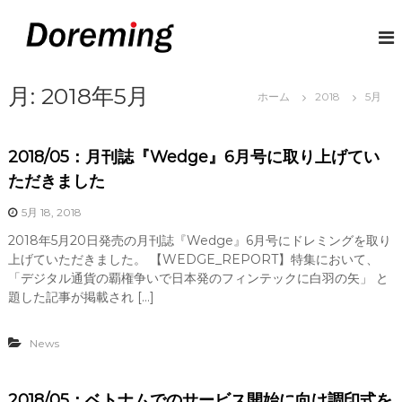
コ
ン
D
デ
ジ
テ
o
タ
ン
r
ル
ツ
月:
2018年5月
e
マ
ホーム
2018
5月
へ
ネ
m
ス
ー
i
キ
で
2018/05：月刊誌『Wedge』6月号に取り上げてい
n
給
ッ
与
プ
g
ただきました
と
J
い
5月 18, 2018
P
う
概
2018年5月20日発売の月刊誌『Wedge』6月号にドレミングを取り
念
上げていただきました。 【WEDGE_REPORT】特集において、
に
「デジタル通貨の覇権争いで日本発のフィンテックに白羽の矢」 と
革
題した記事が掲載され […]
命
を
News
2018/05：ベトナムでのサービス開始に向け調印式を