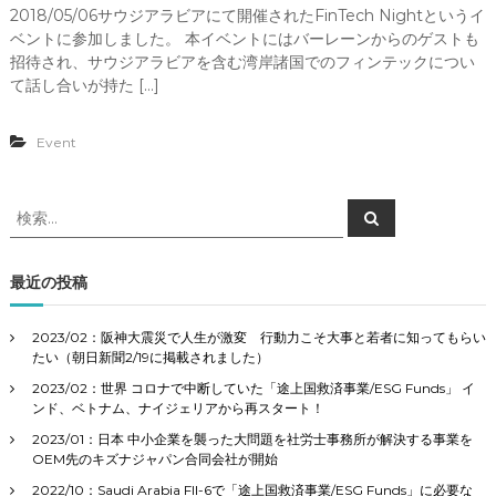
2018/05/06サウジアラビアにて開催されたFinTech Nightというイ
ベントに参加しました。 本イベントにはバーレーンからのゲストも
招待され、サウジアラビアを含む湾岸諸国でのフィンテックについ
て話し合いが持た […]
Event
検
検
索
索
対
象
最近の投稿
:
2023/02：阪神大震災で人生が激変 行動力こそ大事と若者に知ってもらい
たい（朝日新聞2/19に掲載されました）
2023/02：世界 コロナで中断していた「途上国救済事業/ESG Funds」 イ
ンド、ベトナム、ナイジェリアから再スタート！
2023/01：日本 中小企業を襲った大問題を社労士事務所が解決する事業を
OEM先のキズナジャパン合同会社が開始
2022/10：Saudi Arabia FII-6で「途上国救済事業/ESG Funds」に必要な