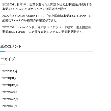
2023/01：日本 中小企業を襲った大問題を社労士事務所が解決する
事業をOEM先のキズナジャパン合同会社が開始
2022/10：Saudi Arabia FII-6で「途上国救済事業/ESG Funds」に
必要なSmart City構想の再確認ができた
2022/09：India インド工科大学ハイデラバード校で「途上国救済
事業/ESG Funds」 に必要な金融システムの研究開発開始へ
最近のコメント
アーカイブ
2023年2月
2021年11月
2021年10月
2020年9月
2020年8月
2020年1月