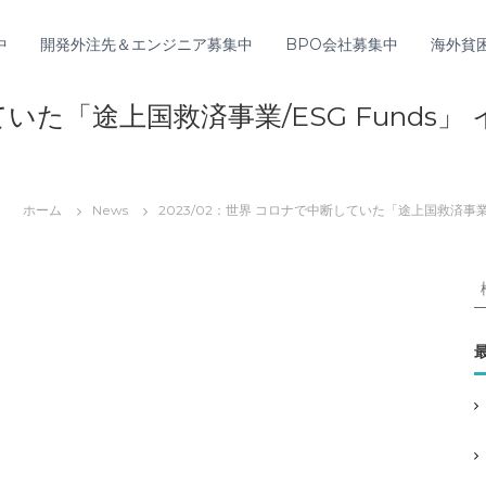
中
開発外注先＆エンジニア募集中
BPO会社募集中
海外貧
していた「途上国救済事業/ESG Fund
ホーム
News
2023/02：世界 コロナで中断していた「途上国救済事業
: