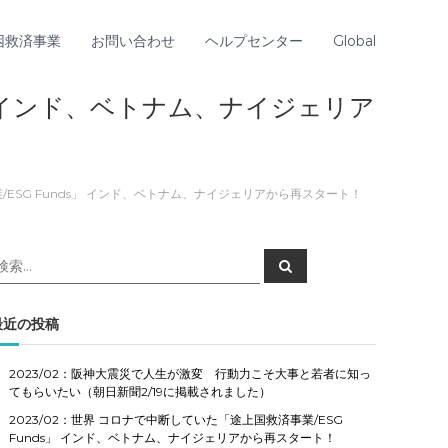
困救済事業
お問い合わせ
ヘルプセンター
Global
s」 インド、ベトナム、ナイジェリア
/ESG Funds」 インド、ベトナム、ナイジェリアから再スタート！
検
検
索
索
対
象
最近の投稿
2023/02：阪神大震災で人生が激変 行動力こそ大事と若者に知っ
てもらいたい（朝日新聞2/19に掲載されました）
2023/02：世界 コロナで中断していた「途上国救済事業/ESG
Funds」 インド、ベトナム、ナイジェリアから再スタート！