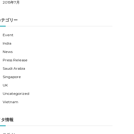
2015年7月
カテゴリー
Event
India
News
Press Release
Saudi Arabia
Singapore
UK
Uncategorized
Vietnam
メタ情報