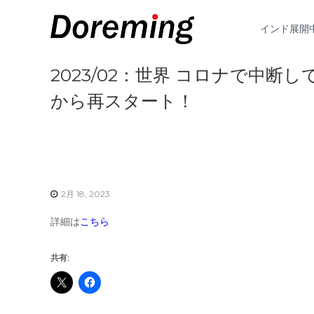
D
コ
デ
ン
o
ジ
インド展開
テ
タ
r
ン
ル
e
ツ
マ
2023/02：世界 コロナで中断
m
へ
ネ
i
ス
ー
から再スタート！
n
キ
で
g
ッ
給
プ
J
与
と
P
い
う
2月 18, 2023
概
念
詳細は
こちら
に
革
命
共有:
を